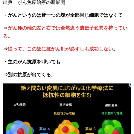
出典：がん免疫治療の新展開
・
がんというのは皆一つの塊が全部同じ細胞ではなくて
⇒
がん種の端の左と右では全然違う遺伝子変異を持ってい
る。
⇒
従って、この故に抗がん剤が必ずしも成功しない
。
・主のがん抗原を叩いても
⇒別の抗原が出てくる
。