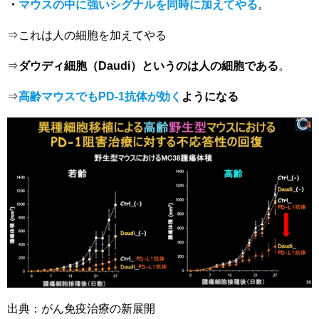
・
マウスの中に強いシグナルを同時に加えてやる
。
⇒これは人の細胞を加えてやる
⇒
ダウディ細胞（Daudi）というのは人の細胞である
。
⇒
高齢マウスでもPD-1抗体が効く
ようになる
出典：がん免疫治療の新展開