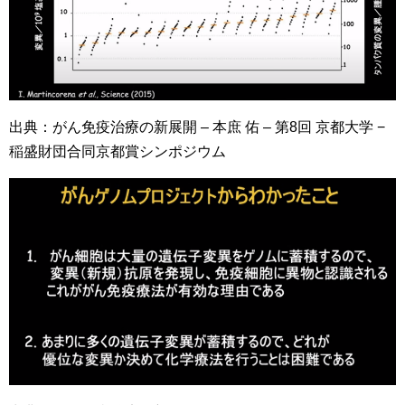
出典：がん免疫治療の新展開 – 本庶 佑 – 第8回 京都大学 −
稲盛財団合同京都賞シンポジウム