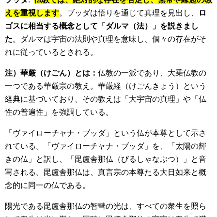
えを重視します
。ブッダは悟りを通じて真理を見出し、
ロ
ゴスに相当する概念として「ダルマ（法）」を説きまし
た
。ダルマは宇宙の法則や真理を意味し、個々の存在がそ
れに従っているとされる。
注）華厳（けごん）とは：
仏教の一派であり、大乗仏教の
一つである華厳宗の教え。華厳経（けごんきょう）という
経典に基づいており、その教えは「大宇宙の真理」や「仏
性の普遍性」を強調している。
「ヴァイローチャナ・ブッダ」という仏が本尊として示さ
れている。「ヴァイローチャナ・ブッダ」を、「太陽の輝
きの仏」と訳し、「毘盧舎那仏（びるしゃなぶつ）」と音
写される。毘盧舎那仏は、真言宗の本尊たる大日如来と概
念的に同一の仏である。
陽光である毘盧舎那仏の智彗の光は、すべての衆生を照ら