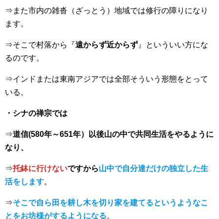
⇒また市内の雑沓（ざっとう）地域では修行の障りになり
ます。
⇒そこで村落から『
遠からず近からず
』といういい方にな
るのです。
⇒インドまたは東南アジアでは全部そういう形態をとって
いる。
・シナの禅宗では
⇒
道信(580年～651年）以後山の中で共同生活をやるように
なり、
⇒
托鉢に行けない
ですから
山中で自分達だけの独立した生
活をします
。
⇒
そこで自ら田を耕し木を切り家を建てるというようなこ
とをお坊様がするようになる
。