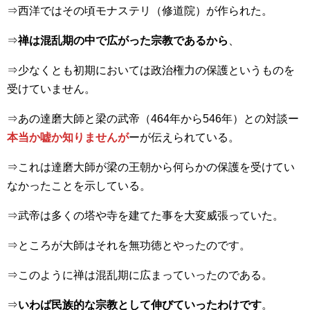
⇒西洋ではその頃モナステリ（修道院）が作られた。
⇒
禅は混乱期の中で広がった宗教であるから
、
⇒少なくとも初期においては政治権力の保護というものを
受けていません。
⇒あの達磨大師と梁の武帝（464年から546年）との対談ー
本当か嘘か知りませんが
ーが伝えられている。
⇒これは達磨大師が梁の王朝から何らかの保護を受けてい
なかったことを示している。
⇒武帝は多くの塔や寺を建てた事を大変威張っていた。
⇒ところが大師はそれを無功徳とやったのです。
⇒このように禅は混乱期に広まっていったのである。
⇒
いわば民族的な宗教として伸びていったわけです
。