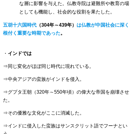
な層に影響を与えた。仏教寺院は避難所や教育の場
としても機能し、社会的な役割を果たした。
五胡十六国時代
（304年～439年）
は仏教が中国社会に深く
根付く重要な時期であった
。
・
インドでは
⇒同じ変化がほぼ同じ時代に現れている。
⇒中央アジアの蛮族がインドを侵入。
⇒グプタ王朝（320年～550年頃）の偉大な帝国を崩壊させ
た。
⇒その優雅な文化がここに消滅した。
⇒インドに侵入した蛮族はサンスクリット語でフーナとい
う。