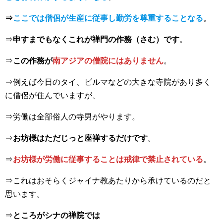
⇒
ここでは僧侶が生産に従事し勤労を尊重することなる
。
⇒
申すまでもなくこれが禅門の作務（さむ）です
。
⇒
この作務が
南アジアの僧院にはありません
。
⇒例えば今日のタイ、ビルマなどの大きな寺院があり多く
に僧侶が住んでいますが、
⇒労働は全部俗人の寺男がやります。
⇒
お坊様はただじっと座禅するだけです
。
⇒
お坊様が労働に従事することは戒律で禁止されている
。
⇒これはおそらくジャイナ教あたりから承けているのだと
思います。
⇒
ところがシナの禅院では