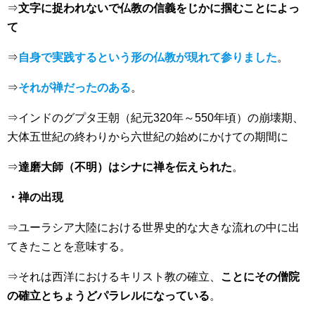
⇒
文字に捉われないで仏教の信義をじかに掴むことによっ
て
⇒
自身で実践するという形の仏教が現れて参りました
。
⇒
それが禅だったのある
。
⇒インドのグプタ王朝（紀元320年～550年頃）の崩壊期、
大体五世紀の終わりから六世紀の始めにかけての期間に
⇒
達磨大師（不明）はシナに禅を伝えられた
。
・禅の出現
⇒ユーラシア大陸における世界史的な大きな流れの中に出
てきたことを意味する。
⇒それは西洋におけるキリスト教の確立、
ことにその僧院
の確立とちょうどパラレルになっている
。