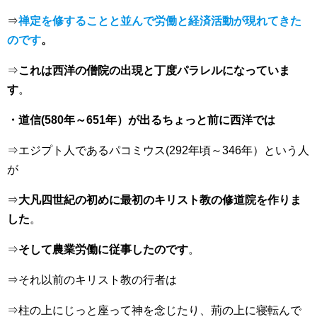
⇒
禅定を修することと並んで労働と経済活動が現れてきた
のです
。
⇒
これは西洋の僧院の出現と丁度パラレルになっていま
す
。
・道信(580年～651年）が出るちょっと前に西洋では
⇒エジプト人であるパコミウス(292年頃～346年）という人
が
⇒
大凡四世紀の初めに最初のキリスト教の修道院を作りま
した
。
⇒
そして農業労働に従事したのです
。
⇒それ以前のキリスト教の行者は
⇒柱の上にじっと座って神を念じたり、荊の上に寝転んで