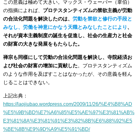
この意義は極めて大きい。マックス・ウェーバー（韋伯）
の指摘によれば、
プロテスタンティズムの禁欲主義が労動
の合法化問題を解決したのは、
労動を禁欲と修行の手段と
みなし、労働を神意にかなう天職とみなしたことにより
、
それが資本主義制度の誕生を促進し、社会の生産力と社会
の財富の大きな発展をもたらした。
禅宗も同樣にして労動の合法化問題を解決し、寺院経済お
よび社会の財富の增加に貢献した
。プロテスタンティズム
のような作用を及ぼすことはなかったが、その意義を軽ん
じることはできない。
上記出典：
https://laojiubao.wordpress.com/2009/11/26/%E4%B8%AD
%E5%9B%BD%E7%A6%85%E5%AE%97%E3%81%AB%
E3%81%8A%E3%81%91%E3%82%8B%E6%88%92%E5
%BE%8B%E9%9D%A9%E5%91%BD/