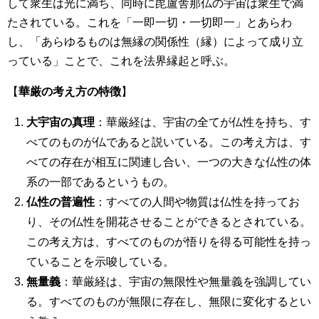
して衆生は光に満ち、同時に毘盧舎那仏の宇宙は衆生で満
たされている。これを「一即一切・一切即一」とあらわ
し、「あらゆるものは無縁の関係性（縁）によって成り立
っている」ことで、これを法界縁起と呼ぶ。
【
華厳の考え方の特徴
】
大宇宙の真理
：華厳経は、宇宙の全てが仏性を持ち、す
べてのものが仏であると説いている。この考え方は、す
べての存在が相互に関連し合い、一つの大きな仏性の体
系の一部であるというもの。
仏性の普遍性
：すべての人間や物質は仏性を持ってお
り、その仏性を開花させることができるとされている。
この考え方は、すべてのものが悟りを得る可能性を持っ
ていることを示唆している。
無量義
：華厳経は、宇宙の無限性や無量義を強調してい
る。すべてのものが無限に存在し、無限に変化するとい