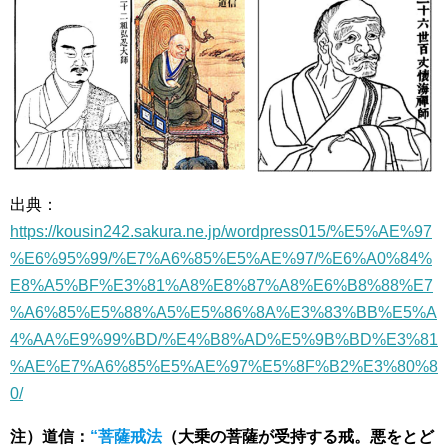
出典：
https://kousin242.sakura.ne.jp/wordpress015/%E5%AE%97
%E6%95%99/%E7%A6%85%E5%AE%97/%E6%A0%84%
E8%A5%BF%E3%81%A8%E8%87%A8%E6%B8%88%E7
%A6%85%E5%88%A5%E5%86%8A%E3%83%BB%E5%A
4%AA%E9%99%BD/%E4%B8%AD%E5%9B%BD%E3%81
%AE%E7%A6%85%E5%AE%97%E5%8F%B2%E3%80%8
0/
注）
道信：
“菩薩戒法
（大乗の菩薩が受持する戒。悪をとど