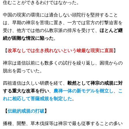
住むことができるわけではなかった。
中国の現実の環境には適合しない頭陀行を堅持すること
は、早期の禅宗を苦境に置き、一方では官方の打撃迫害を
受け、他方では他の仏教宗派の排斥を受けて、
ほとんど継
続が困難な情況に陥った
。
【
改革なしでは生き残れないという峻厳な現実に直面
】
禅宗は道信以前にも数多くの試行を繰り返し、困境からの
脱出を図っていた。
四祖道信は久しい研鑽を経て、
毅然として禅宗の戒規に対
する重大な改革を行い
、
農禅一体の新モデルを樹立し
、
こ
れに相応して菩薩戒規を制定した
。
【
伝統的戒規の打破
】
播種、開墾、草木伐採等は禅宗で最も従事することの多い