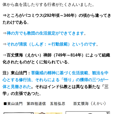
体から血を流したりする行者がたくさんいました。
⇒ところがパコミウス(292年頃～346年）の頃から違ってき
たわけである
。
⇒
禅の方でも教団の生活規定ができてきます
。
⇒
それが清規（しんぎ：＝行動規範）というのです
。
⇒
百丈懷海（えかい）禅師（749年～814年）によって組織
化されたものがとくに知られている
。
注）東山法門：
菩薩戒の精神に基づく生活規範、観法を中
心とする修行法、それらによる「悟り」の獲得の三つが一
体と見徹された
。それはインド仏教とは異なる新たな「三
学」の主張であつた
。