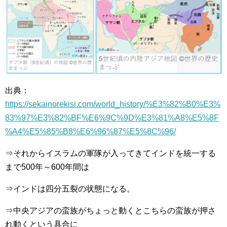
出典：
https://sekainorekisi.com/world_history/%E3%82%B0%E3%
83%97%E3%82%BF%E6%9C%9D%E3%81%A8%E5%8F
%A4%E5%85%B8%E6%96%87%E5%8C%96/
⇒それからイスラムの軍隊が入ってきてインドを統一する
まで500年～600年間は
⇒インドは四分五裂の状態になる。
⇒中央アジアの蛮族がちょっと動くとこちらの蛮族が押さ
れ動くという具合に