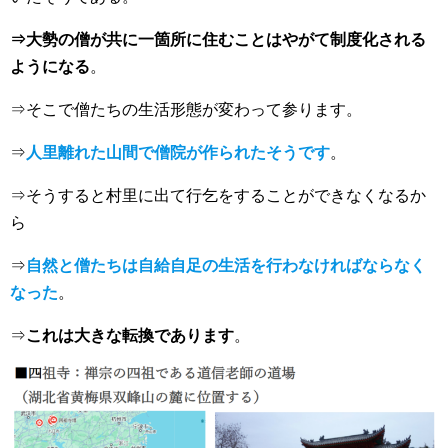
⇒大勢の僧が共に一箇所に住むことはやがて制度化される
ようになる
。
⇒そこで僧たちの生活形態が変わって参ります。
⇒
人里離れた山間で僧院が作られたそうです
。
⇒そうすると村里に出て行乞をすることができなくなるか
ら
⇒
自然と僧たちは自給自足の生活を行わなければならなく
なった
。
⇒
これは大きな転換であります
。