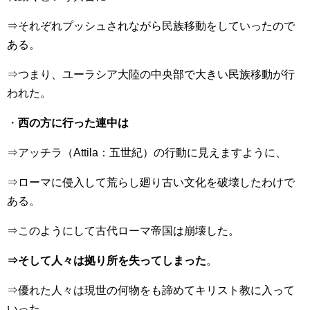
⇒それぞれプッシュされながら民族移動をしていったので
ある。
⇒つまり、ユーラシア大陸の中央部で大きい民族移動が行
われた。
・
西の方に行った連中は
⇒アッチラ（Attila：五世紀）の行動に見えますように、
⇒ローマに侵入して荒らし廻り古い文化を破壊したわけで
ある。
⇒このようにして古代ローマ帝国は崩壊した。
⇒そして人々は拠り所を失ってしまった
。
⇒優れた人々は現世の何物をも諦めてキリスト教に入って
いった。