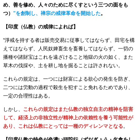
め、善を修め、人々のために尽くすという三つの面をも
つ）
”を創制し、禅宗の戒律革命を開始した
。
【印度（仏教）の戒律によれば】
“淨戒を持する者は販売交易に従事してはならず、田宅を構
えてはならず、人民奴婢畜生を畜養してはならず、一切の
播種や諸財宝はこれを遠ざけること地獄の火の如く、また
草木の伐採や、土を耕し地を掘ることは許されない。
これらの規定は、一つには財富による欲心の発生を防ぎ、
二つには労動の過程で殺生を犯すこと免れるためであり、
一定の合理性はある。
しかし、
これらの規定はまた仏教の独立自主の精神を阻害
して、経済上の非独立性が精神上の依賴性を養う可能性が
あり、これは仏教にとっては一種のディレンマとなる
。
【印度仏教の特色が色濃い頭陀行（ずだぎょう・乞食をし