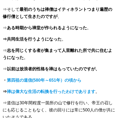
⇒そして
最初のうちは禅僧はイティネラントつまり遍歴の
修行僧として生きたのですが
、
⇒
ある時期から禅堂が作られるようになった
。
⇒共同生活を行うようになった
。
⇒
志を同じくする者が集まって人里離れた所で共に住むよ
うになった
。
⇒
以前は放浪者的性格を禅はもっていたのですが、
・
第四祖の道信(580年～651年）の頃から
⇒
禅は偉大な生活の転換を行ったわけであります
。
⇒道信は30年間程度一箇所の山で修行を行い、帝王の召し
にも応じることもなく、彼の回りには常に500人の僧が共に
いたそうである。