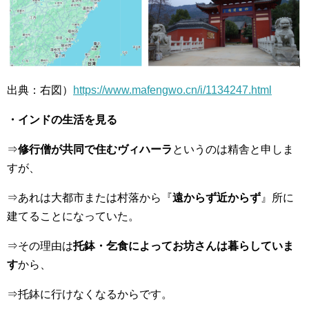
出典：右図）
https://www.mafengwo.cn/i/1134247.html
・インドの生活を見る
⇒
修行僧が共同で住むヴィハーラ
というのは精舎と申しま
すが、
⇒あれは大都市または村落から『
遠からず近からず
』所に
建てることになっていた。
⇒その理由は
托鉢・乞食によってお坊さんは暮らしていま
す
から、
⇒托鉢に行けなくなるからです。