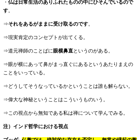
・
仏は日常生活のありふれたものの中にひそんでいるので
す
。
⇒
それをあるがままに受け取るのです
。
⇒現実肯定のコンセプトが出てくる。
⇒道元禅師のことばに
眼横鼻直
というのがある。
⇒眼が横にあって鼻がまっ直ぐにあるというあたりまえの
ことをいっている。
⇒どうしてそうなっているかということは誰も解らない。
⇒偉大な神秘ということはこういうものいう。
⇒この視点から無知である私は禅について学んでみる。
注）インド哲学における視点
ブッダ
:
仏教では、絶対的な存在を否定し、無常や縁起の教