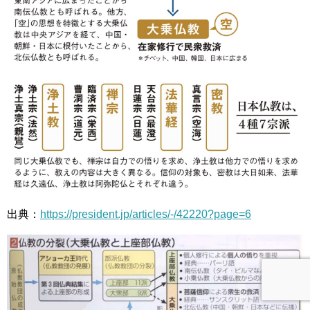
出典：
https://president.jp/articles/-/42220?page=6