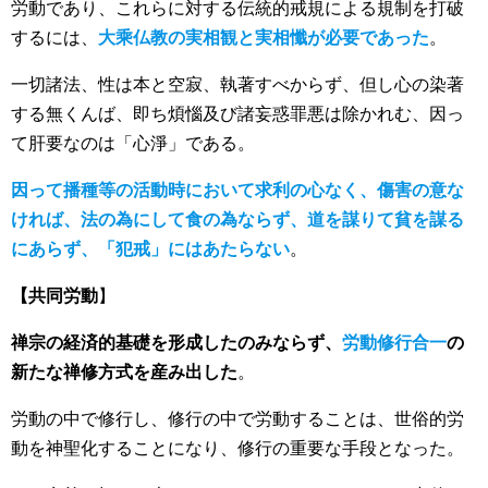
労動であり、これらに対する伝統的戒規による規制を打破
するには、
大乘仏教の実相観と実相懺が必要であった
。
一切諸法、性は本と空寂、執著すべからず、但し心の染著
する無くんば、即ち煩惱及び諸妄惑罪悪は除かれむ、因っ
て肝要なのは「心淨」である。
因って播種等の活動時において求利の心なく、傷害の意な
ければ、法の為にして食の為ならず、道を謀りて貧を謀る
にあらず、「犯戒」にはあたらない
。
【共同労動
】
禅宗の経済的基礎を形成したのみならず、
労動修行合一
の
新たな禅修方式を産み出した
。
労動の中で修行し、修行の中で労動することは、世俗的労
動を神聖化することになり、修行の重要な手段となった。