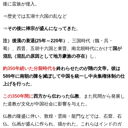
後に蛮族が侵入。
⇒歴史では五湖十六国の乱など
⇒
その後に禅宗が盛んになってきた
。
注）後漢の衰退(25年～220年）
、三国時代（魏・呉・
蜀）、西晋、五胡十六国と東晋、南北朝時代にかけて
国が
混乱（混乱の原因として地方豪族の存在）
し、
約350年続いた分裂時代を
終わらせたのが隋の文帝。彼は
589年に南朝の陳を滅ぼして中国を統一し中央集権体制の仕
上げを行った
。
この350年間に
西方から伝わった仏教
、また民間から発展し
た道教が文化が中国社会に影響を与えた。
仏教の隆盛に伴い、敦煌・雲崗・龍門などでは、石窟、石
仏、仏画が盛んに作られ、描かれた。これらはインドのガ