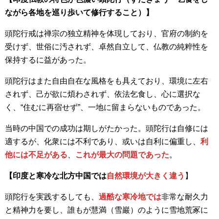
ながら各地を巡り歩いて修行すること）】
頭陀行戒は禅宗の独立精神を体現しており、官府の制約を
受けず、世俗に汚されず、卓然自立して、仏教の純粹性を
保持するに益があった。
頭陀行はまた自由自在な風格をも具えており、環境に左右
されず、己が欲に煩わされず、依法乞食し、心に選択な
く、“住むに再宿せず”、一地に留まらないものであった。
当時の中国での成功は期しがたかった。頭陀行は自修には
適するが、化衆には不利であり、或いは自利に偏重し、
利
他には不足がある
、
これが最大の問題であった
。
【印度と寒冷な北方中国では
自然環境が大きく違う
】
頭陀行を実践するしても、
過酷な寒冷地では
非常な耐久力
と精神力を要し、誰もが慧満（雪巖）のように雪地荒冢に