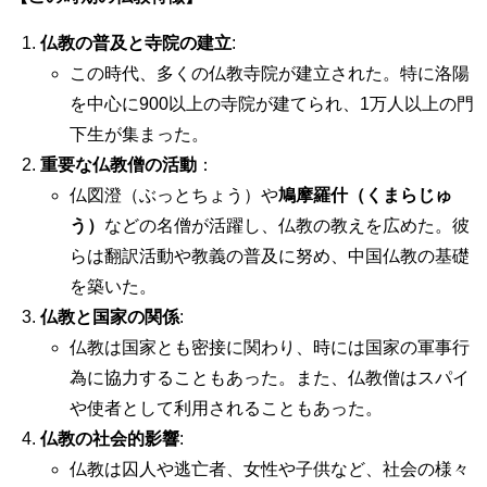
仏教の普及と寺院の建立
:
この時代、多くの仏教寺院が建立された。特に洛陽
を中心に900以上の寺院が建てられ、1万人以上の門
下生が集まった。
重要な仏教僧の活動
：
仏図澄（ぶっとちょう）や
鳩摩羅什（くまらじゅ
う）
などの名僧が活躍し、仏教の教えを広めた。彼
らは翻訳活動や教義の普及に努め、中国仏教の基礎
を築いた。
仏教と国家の関係
:
仏教は国家とも密接に関わり、時には国家の軍事行
為に協力することもあった。また、仏教僧はスパイ
や使者として利用されることもあった。
仏教の社会的影響
:
仏教は囚人や逃亡者、女性や子供など、社会の様々