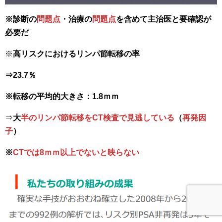
※診断の
問題点
・治療の
問題点
を含めて主治医と要確認が
必要だ
※
高リスクにおけるリンパ節転移の率
⇒23.7％
※転移の平均的大きさ：1.8ｍｍ
⇒
大
半のリンパ節転移をCT検査で見逃している
（
再発因
子
）
※
CTでは8ｍｍ以上でないと映らない